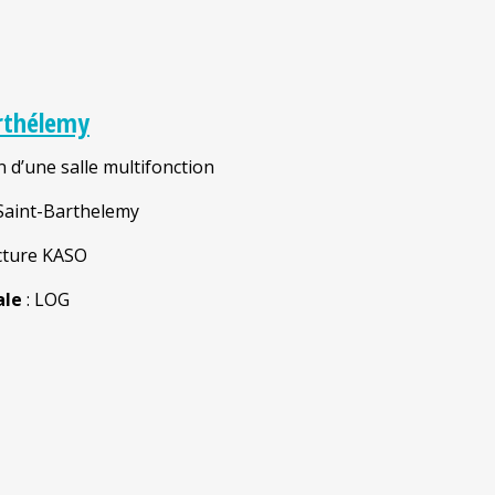
arthélemy
n d’une salle multifonction
aint-Barthelemy
ecture KASO
ale
: LOG