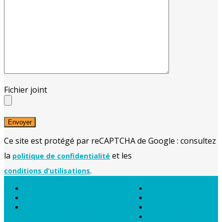
Fichier joint
Ce site est protégé par reCAPTCHA de Google : consultez
la
et les
politique de confidentialité
.
conditions d’utilisations
Nos activités
Plan du site
Transports terrestres et aériens
Actualités
Environnement, urbanisme et
Contact
territoire
Extranet