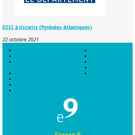
D232 à Ustaritz (Pyrénées-Atlantiques)
22 octobre 2021
Nos activités
Plan du site
Transports terrestres et aériens
Actualités
Environnement, urbanisme et
Contact
territoire
Extranet
Bâtiments
Politique de
Industries
confidentialité
Références
Réglage des Cookies
Ressources