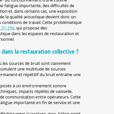
” du fonctionnement d’une cuisine
e fatigue importante, des difficultés de
ion et, dans certains cas, une exposition
 de la qualité acoustique devient donc un
es conditions de travail. Cette problématique
 31-299
, qui propose des
ique dans les espaces de restauration et
rsonnel.
 dans la restauration collective ?
ù les sources de bruit sont clairement
n cumulent une multitude de sources
ermanent et répétitif du bruit entraîne une
 exposés à un environnement sonore
chniques, impacts répétés de vaisselle,
s de communication entre opérateurs. Cette
tigue importante en fin de service et une
fléchissantes (carrelage, inox, béton peint,