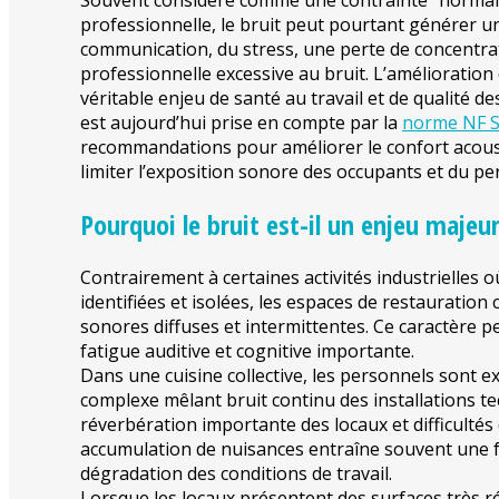
Souvent considéré comme une contrainte “normale
professionnelle, le bruit peut pourtant générer un
communication, du stress, une perte de concentrat
professionnelle excessive au bruit. L’amélioration
véritable enjeu de santé au travail et de qualité d
est aujourd’hui prise en compte par la
norme NF S
recommandations pour améliorer le confort acoust
limiter l’exposition sonore des occupants et du pe
Pourquoi le bruit est-il un enjeu majeur
Contrairement à certaines activités industrielles o
identifiées et isolées, les espaces de restauratio
sonores diffuses et intermittentes. Ce caractère p
fatigue auditive et cognitive importante.
Dans une cuisine collective, les personnels sont
complexe mêlant bruit continu des installations te
réverbération importante des locaux et difficulté
accumulation de nuisances entraîne souvent une fa
dégradation des conditions de travail.
Lorsque les locaux présentent des surfaces très ré