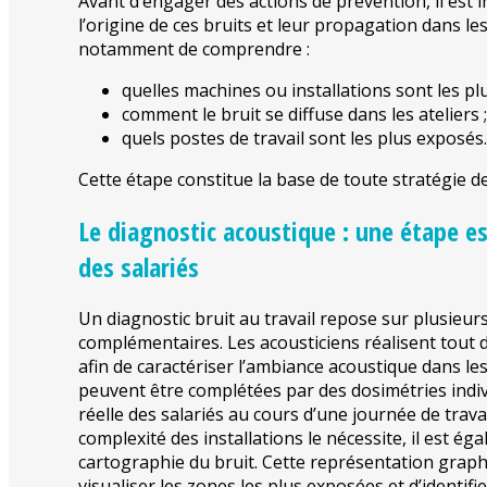
Avant d’engager des actions de prévention, il est 
l’origine de ces bruits et leur propagation dans l
notamment de comprendre :
quelles machines ou installations sont les pl
comment le bruit se diffuse dans les ateliers ;
quels postes de travail sont les plus exposés.
Cette étape constitue la base de toute stratégie de
Le diagnostic acoustique : une étape es
des salariés
Un diagnostic bruit au travail repose sur plusieur
complémentaires. Les acousticiens réalisent tout
afin de caractériser l’ambiance acoustique dans le
peuvent être complétées par des dosimétries indivi
réelle des salariés au cours d’une journée de travai
complexité des installations le nécessite, il est é
cartographie du bruit. Cette représentation grap
visualiser les zones les plus exposées et d’identifie