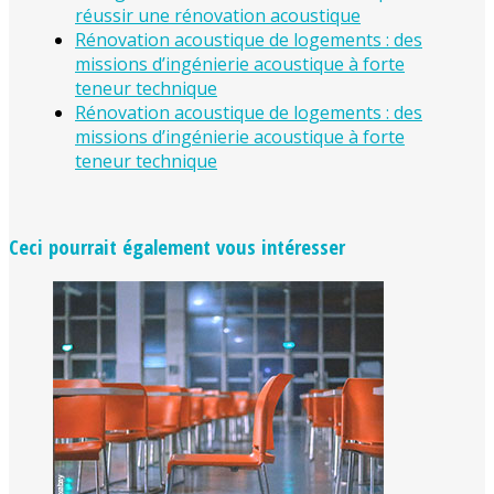
réussir une rénovation acoustique
Rénovation acoustique de logements : des
missions d’ingénierie acoustique à forte
teneur technique
Rénovation acoustique de logements : des
missions d’ingénierie acoustique à forte
teneur technique
Ceci pourrait également vous intéresser