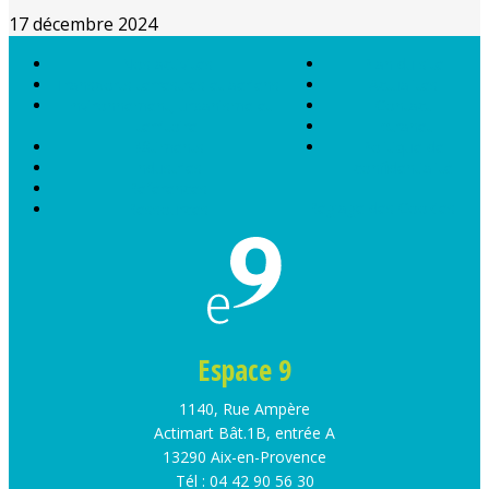
17 décembre 2024
Nos activités
Plan du site
Transports terrestres et aériens
Actualités
Environnement, urbanisme et
Contact
territoire
Extranet
Bâtiments
Politique de
Industries
confidentialité
Références
Réglage des Cookies
Ressources
Espace 9
1140, Rue Ampère
Actimart Bât.1B, entrée A
13290 Aix-en-Provence
Tél : 04 42 90 56 30